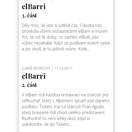
elBarri
3. část
Díky moc, že jste si udělal čas. Claudia nás
provedla všemi restauracemi elBarri a musím
říct, že od té doby, co zavřelo elBulli, jste
vůbec nezahálel. Když se podívám kolem sebe
a po okolí, je tu pěkně rušno. Kolik...
LUKÁŠ VEGRICHT
| 11.12.2017
elBarri
2. část
V elBarri má každou restauraci na starosti jiný
šéfkuchař, který s Albertem vytváří vize daného
podniku. Tickets má na starosti Fran Agudo,
který bravurně řídí chod celého představení.
Rozhodně to není lehký úkol, když si
uvědomíte, že do Tickets...