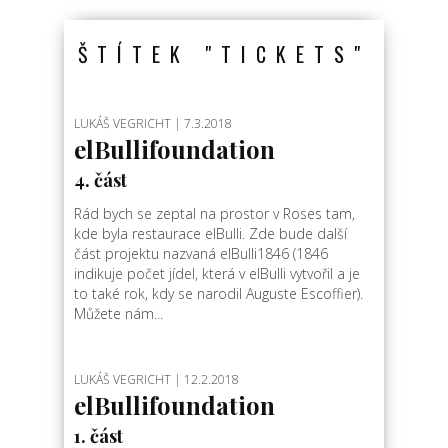
ŠTÍTEK "TICKETS"
LUKÁŠ VEGRICHT
| 7.3.2018
elBullifoundation
4. část
Rád bych se zeptal na prostor v Roses tam,
kde byla restaurace elBulli. Zde bude další
část projektu nazvaná elBulli1846 (1846
indikuje počet jídel, která v elBulli vytvořil a je
to také rok, kdy se narodil Auguste Escoffier).
Můžete nám...
LUKÁŠ VEGRICHT
| 12.2.2018
elBullifoundation
1. část