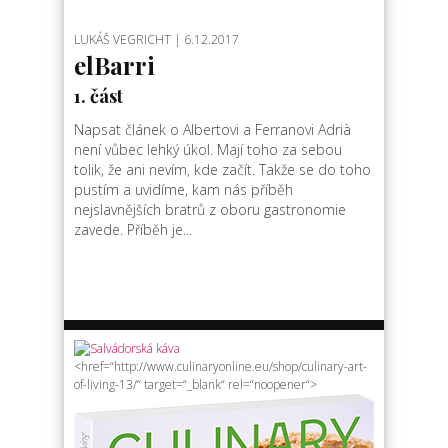
LUKÁŠ VEGRICHT
| 6.12.2017
elBarri
1. část
Napsat článek o Albertovi a Ferranovi Adrià
není vůbec lehký úkol. Mají toho za sebou
tolik, že ani nevím, kde začít. Takže se do toho
pustím a uvidíme, kam nás příběh
nejslavnějších bratrů z oboru gastronomie
zavede. Příběh je...
<href=“http://www.culinaryonline.eu/shop/culinary-art-
of-living-13/“ target=“_blank“ rel=“noopener“>