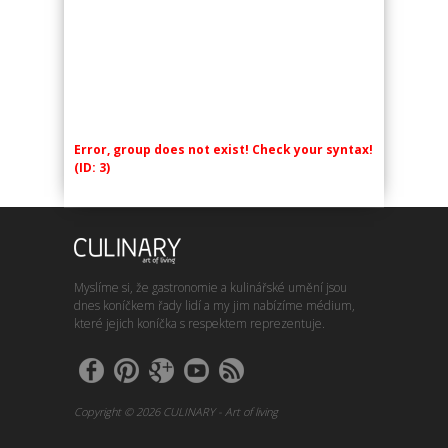
Error, group does not exist! Check your syntax!
(ID: 3)
Myslíme si, že gastronomie a kulinářské umění jsou
dnes koníčkem řady lidí a my jim nabízíme médium,
které jejich koníčka s respektem reprezentuje.
Copyright © 2026 CULINARY - Art of living