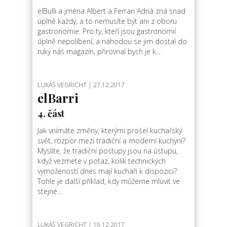
elBulli a jména Albert a Ferran Adrià zná snad
úplně každý, a to nemusíte být ani z oboru
gastronomie. Pro ty, kteří jsou gastronomií
úplně nepolíbení, a náhodou se jim dostal do
ruky náš magazín, přirovnal bych je k...
LUKÁŠ VEGRICHT
| 27.12.2017
elBarri
4. část
Jak vnímáte změny, kterými prošel kuchařský
svět, rozpor mezi tradiční a moderní kuchyní?
Myslíte, že tradiční postupy jsou na ústupu,
když vezmete v potaz, kolik technických
vymožeností dnes mají kuchaři k dispozici?
Tohle je další příklad, kdy můžeme mluvit ve
stejné...
LUKÁŠ VEGRICHT
| 19.12.2017