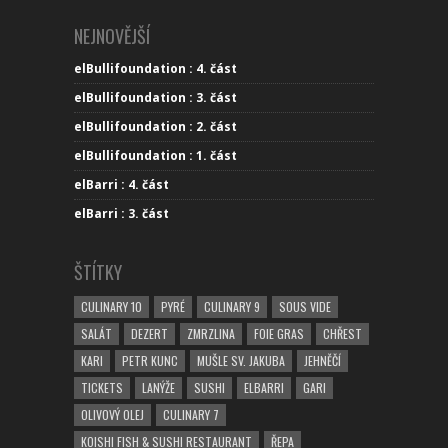
NEJNOVĚJŠÍ
elBullifoundation : 4. část
elBullifoundation : 3. část
elBullifoundation : 2. část
elBullifoundation : 1. část
elBarri : 4. část
elBarri : 3. část
ŠTÍTKY
CULINARY 10
PYRÉ
CULINARY 9
SOUS VIDE
SALÁT
DEZERT
ZMRZLINA
FOIE GRAS
CHŘEST
KARI
PETR KUNC
MUŠLE SV. JAKUBA
JEHNĚČÍ
TICKETS
LANÝŽE
SUSHI
ELBARRI
GARI
OLIVOVÝ OLEJ
CULINARY 7
KOISHI FISH & SUSHI RESTAURANT
ŘEPA