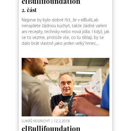
elBullifoundation
2. část
Nejprve by bylo dobré říct, že v elBulliLab
nenajdete žádnou kuchyň, takže žádné vaření
ani recepty, techniky nebo nová jídla. I když, jak
se to vezme, protože vše, co tu dělají, by se
dalo brát vlastně jako jeden velký hrnec,...
LUKÁŠ VEGRICHT
| 12.2.2018
elBullifoundation