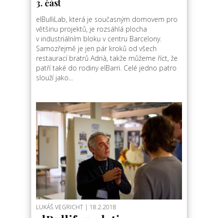
3. část
elBulliLab, která je současným domovem pro
většinu projektů, je rozsáhlá plocha
v industriálním bloku v centru Barcelony.
Samozřejmě je jen pár kroků od všech
restaurací bratrů Adrià, takže můžeme říct, že
patří také do rodiny elBarri. Celé jedno patro
slouží jako...
LUKÁŠ VEGRICHT
| 18.2.2018