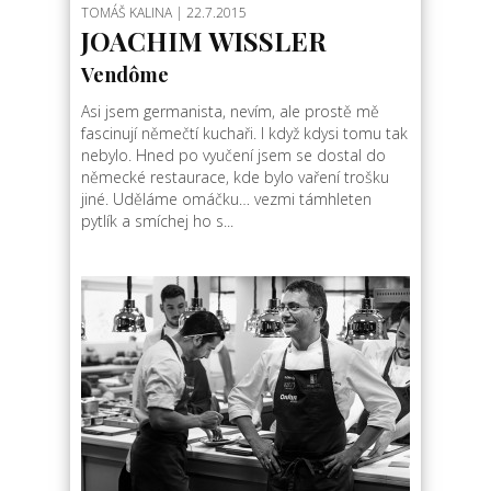
TOMÁŠ KALINA
| 22.7.2015
JOACHIM WISSLER
Vendôme
Asi jsem germanista, nevím, ale prostě mě
fascinují němečtí kuchaři. I když kdysi tomu tak
nebylo. Hned po vyučení jsem se dostal do
německé restaurace, kde bylo vaření trošku
jiné. Uděláme omáčku… vezmi támhleten
pytlík a smíchej ho s...