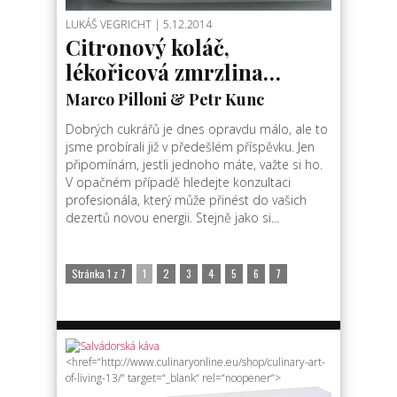
LUKÁŠ VEGRICHT
| 5.12.2014
Citronový koláč,
lékořicová zmrzlina…
Marco Pilloni & Petr Kunc
Dobrých cukrářů je dnes opravdu málo, ale to
jsme probírali již v předešlém příspěvku. Jen
připomínám, jestli jednoho máte, važte si ho.
V opačném případě hledejte konzultaci
profesionála, který může přinést do vašich
dezertů novou energii. Stejně jako si...
Stránka 1 z 7
1
2
3
4
5
6
7
<href=“http://www.culinaryonline.eu/shop/culinary-art-
of-living-13/“ target=“_blank“ rel=“noopener“>