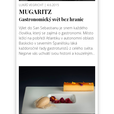
LUKÁŠ VEGRICHT
| 4.6.2015
MUGARITZ
Gastronomický svět bez hranic
Výlet do San Sebastianu je snem každého
člověka, který se zajímá o gastronomii. Město
ležící na pobřeží Atlantiku v autonomní oblasti
Baskicko v severním Španělsku láká
každoročně řady gastroturistů z celého světa.
Nejprve vás uchvátí svou historií a kouzelným...