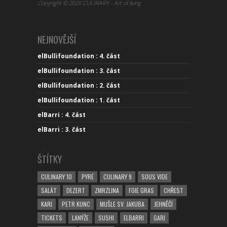
Copyright © 2026 CULINARY - Art of living
NEJNOVĚJŠÍ
elBullifoundation : 4. část
elBullifoundation : 3. část
elBullifoundation : 2. část
elBullifoundation : 1. část
elBarri : 4. část
elBarri : 3. část
ŠTÍTKY
CULINARY 10
PYRÉ
CULINARY 9
SOUS VIDE
SALÁT
DEZERT
ZMRZLINA
FOIE GRAS
CHŘEST
KARI
PETR KUNC
MUŠLE SV. JAKUBA
JEHNĚČÍ
TICKETS
LANÝŽE
SUSHI
ELBARRI
GARI