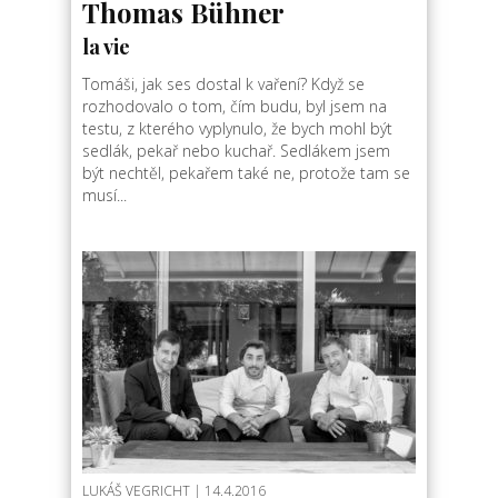
Thomas Bühner
la vie
Tomáši, jak ses dostal k vaření? Když se
rozhodovalo o tom, čím budu, byl jsem na
testu, z kterého vyplynulo, že bych mohl být
sedlák, pekař nebo kuchař. Sedlákem jsem
být nechtěl, pekařem také ne, protože tam se
musí...
LUKÁŠ VEGRICHT
| 14.4.2016