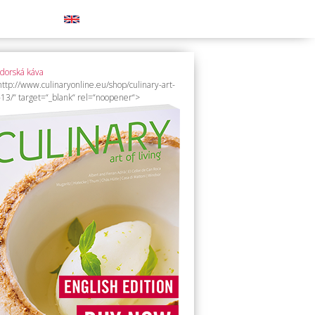
ttp://www.culinaryonline.eu/shop/culinary-art-
g-13/“ target=“_blank“ rel=“noopener“>