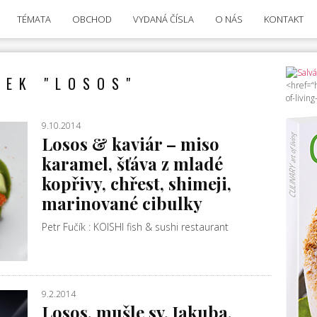
TÉMATA
OBCHOD
VYDANÁ ČÍSLA
O NÁS
KONTAKT
TEK "LOSOS"
<href=“h
of-livin
9.10.2014
Losos & kaviár – miso
karamel, šťáva z mladé
kopřivy, chřest, shimeji,
marinované cibulky
Petr Fučík : KOISHI fish & sushi restaurant
9.2.2014
Losos, mušle sv. Jakuba,