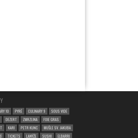
KY
ARY 10
PYRÉ
CULINARY 9
SOUS VIDE
DEZERT
ZMRZLINA
FOIE GRAS
ST
KARI
PETR KUNC
MUŠLE SV. JAKUBA
Í
TICKETS
LANÝŽE
SUSHI
ELBARRI