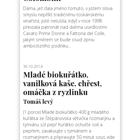
Dáma, jež dala jméno tomuto, v jistém slova
smyslu nepříliš tradičnímu toskánskému
vinařství, jistě netušila, když v roce 1998
převzala patronát nad dvěma usedlostmi
Casato Prime Donne a Fattoria del Colle,
jakým směrem se bude osud zprvu
ambiciózního podniku...
30.10.2014
Mladé biokuřátko,
vanilková kaše, chřest,
omáčka z ryzlinku
Tomáš levý
(1 porce) Mladé biokuřátko 400 g mladého
kuřátka ze Štěpánovska větvička rozmarýnu a
tymiánu sůl pepř Kuřátko ochuťte solí a
pepřem, zavakuujte s tymiánem a
rozmarýnem a připravujte 50 minut sous vide