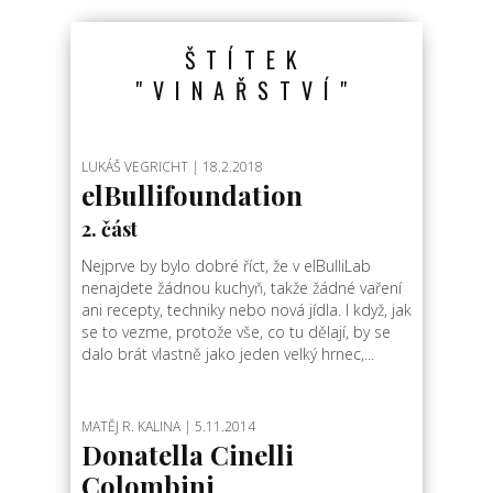
ŠTÍTEK
"VINAŘSTVÍ"
LUKÁŠ VEGRICHT
| 18.2.2018
elBullifoundation
2. část
Nejprve by bylo dobré říct, že v elBulliLab
nenajdete žádnou kuchyň, takže žádné vaření
ani recepty, techniky nebo nová jídla. I když, jak
se to vezme, protože vše, co tu dělají, by se
dalo brát vlastně jako jeden velký hrnec,...
MATĚJ R. KALINA
| 5.11.2014
Donatella Cinelli
Colombini