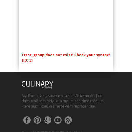
Error, group does not exist! Check your syntax!
(ID: 3)
Myslíme si, že gastronomie a kulinářské umění jsou
dnes koníčkem řady lidí a my jim nabízíme médium,
které jejich koníčka s respektem reprezentuje.