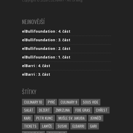
Copyright © 2026 CULINARY - Art of living
NEJNOVĚJŠÍ
elBullifoundation : 4. část
elBullifoundation : 3. část
elBullifoundation : 2. část
elBullifoundation : 1. část
elBarri : 4. část
elBarri : 3. část
ŠTÍTKY
CULINARY 10
PYRÉ
CULINARY 9
SOUS VIDE
SALÁT
DEZERT
ZMRZLINA
FOIE GRAS
CHŘEST
KARI
PETR KUNC
MUŠLE SV. JAKUBA
JEHNĚČÍ
TICKETS
LANÝŽE
SUSHI
ELBARRI
GARI