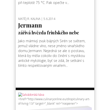
při teplotě 75 °C. Pak opečte v...
MATĚJ R. KALINA
| 5.6.2014
Jermann
zářivá hvězda friulského nebe
Jako mámivý zvuk bájných Sirén se světem,
jemuž vládne víno, nese jméno vinařského
domu Jermann. Nejedná se ale o postavu,
která by měla cokoliv do činění s mystikou
antické mytologie, byť se zdá, že setkání s
tímto respektovaným vinařem...
<href=“http://www.culinaryonline.eu/shop/culinary-art-
of-living-13/“ target=“_blank“ rel=“noopener“>