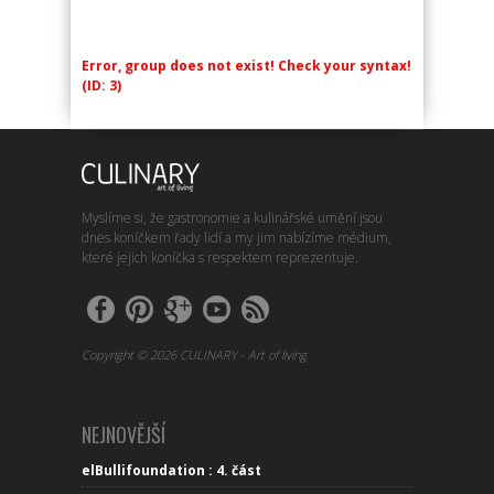
Error, group does not exist! Check your syntax!
(ID: 3)
Myslíme si, že gastronomie a kulinářské umění jsou
dnes koníčkem řady lidí a my jim nabízíme médium,
které jejich koníčka s respektem reprezentuje.
Copyright © 2026 CULINARY - Art of living
NEJNOVĚJŠÍ
elBullifoundation : 4. část