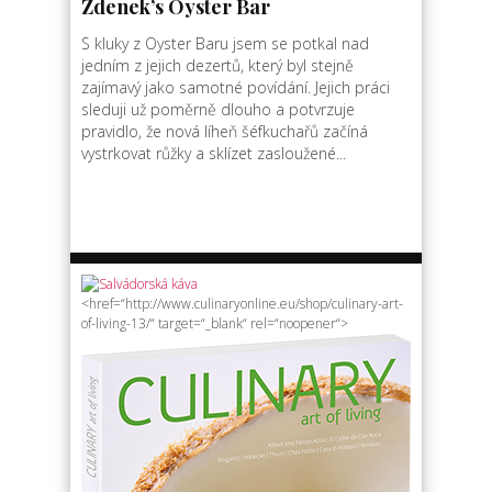
Zdenek’s Oyster Bar
S kluky z Oyster Baru jsem se potkal nad
jedním z jejich dezertů, který byl stejně
zajímavý jako samotné povídání. Jejich práci
sleduji už poměrně dlouho a potvrzuje
pravidlo, že nová líheň šéfkuchařů začíná
vystrkovat růžky a sklízet zasloužené...
<href=“http://www.culinaryonline.eu/shop/culinary-art-
of-living-13/“ target=“_blank“ rel=“noopener“>