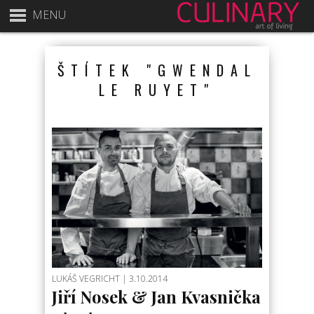
MENU
realizace MIDEO
Topení klimatizací
ŠTÍTEK "GWENDAL
Vytápění klimatiza
LE RUYET"
Mezinárodní kongr
Galina Gordeeva fo
Mobilní bar Praha
realizace MIDEO
LUKÁŠ VEGRICHT
| 3.10.2014
Jiří Nosek & Jan Kvasnička